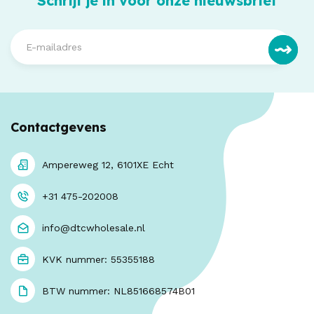
Schrijf je in voor onze nieuwsbrief
Contactgevens
Ampereweg 12, 6101XE Echt
+31 475-202008
info@dtcwholesale.nl
KVK nummer: 55355188
BTW nummer: NL851668574B01