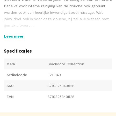
Behalve voor interne reiniging kan de douche ook gebruikt
worden voor een heerlijke inwendige spoelmassage. Wat
jouw doel ook is voor deze douche, hij zal alle wensen met
gemak uitvoeren.
Lees meer
Met zijn stimulerende mondstuk is de douche behalve
Specificaties
hygiënisch, ook zeer plezierig om te gebruiken.
Merk
Blackdoor Collection
Artikelcode
EZL049
SKU
8719325349528
EAN
8719325349528