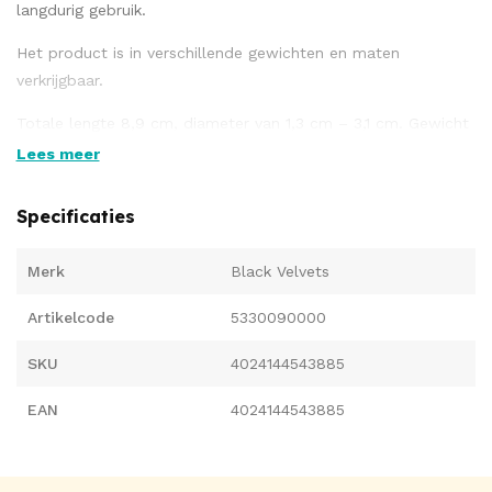
langdurig gebruik.
Het product is in verschillende gewichten en maten
verkrijgbaar.
Totale lengte 8,9 cm, diameter van 1,3 cm – 3,1 cm. Gewicht
75 g.
Lees meer
Specificaties
Materiaal: siliconen met PU-coating, ftalaatvrij volgens EU-
verordening 1907/2006 / EG.
Merk
Black Velvets
Artikelcode
5330090000
SKU
4024144543885
EAN
4024144543885