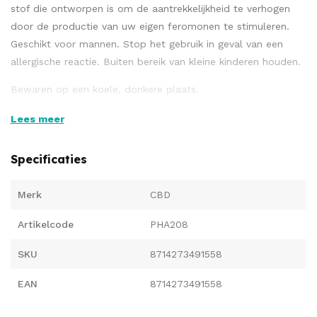
stof die ontworpen is om de aantrekkelijkheid te verhogen
door de productie van uw eigen feromonen te stimuleren.
Geschikt voor mannen. Stop het gebruik in geval van een
allergische reactie. Buiten bereik van kleine kinderen houden.
Bewaren op een koele, donkere plaats.
Lees meer
Ingrediënten
Specificaties
Aqua, Alcohol Denat., Peg-40 Gehydrogeneerde Ricinusolie,
Merk
CBD
Parfum, Propaandiol, Propyleenglycol,
Butylfenylmethylpropionaal, Coumarine, Geraniol, Limoneen,
Artikelcode
PHA208
Alfa-Isomethyl Ionon, Cannabissativazaadolie, Benzyl
Salicylaat, Cannabissativa Zaadextract, Coleus Forskohlii-
SKU
8714273491558
Wortelextract, Linalool, Camellia Sinensisbladerenextract,
EAN
8714273491558
Citroen-, Kaneel- En Citronellol.