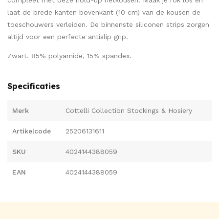
compleet met deze hold-up netkousen. Maak je rok los en
laat de brede kanten bovenkant (10 cm) van de kousen de
toeschouwers verleiden. De binnenste siliconen strips zorgen
altijd voor een perfecte antislip grip.
Zwart. 85% polyamide, 15% spandex.
Specificaties
Merk
Cottelli Collection Stockings & Hosiery
Artikelcode
25206131611
SKU
4024144388059
EAN
4024144388059