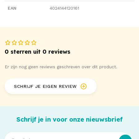
waarmee de body vastgemaakt wordt. De body is kruisloos
EAN
4024144120161
en loop helemaal van de onderzijde tot de bovenkant open
op voor een supersexy uiterlijk. De jarretelbanden zijn los te
maken van de body. Geen kousen inbegrepen.
90% polyamide, 10% spandex; taille inzet 90% polyester,
10% spandex.
0 sterren uit 0 reviews
Er zijn nog geen reviews geschreven over dit product.
SCHRIJF JE EIGEN REVIEW
Schrijf je in voor onze nieuwsbrief