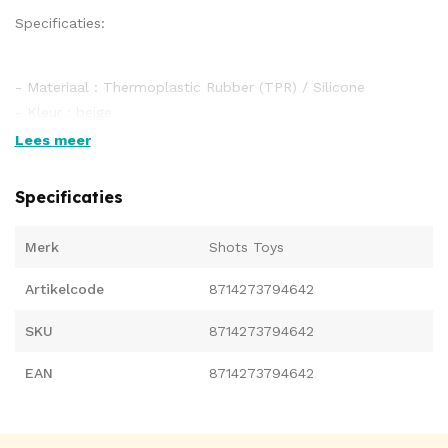
Specificaties:
- Materiaal : Thermoplastic Rubber (TPR) / Silicone
- Kleur : beige
- Latex Free
Lees meer
- Waterproof
- Glijmiddel vriendelijk
Specificaties
- Phthalate Free / Weekmaker Vrij
Merk
Shots Toys
Artikelcode
8714273794642
SKU
8714273794642
EAN
8714273794642