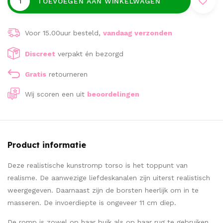
TOEVOEGEN AAN WINKELWAGEN
Voor 15.00uur besteld,
vandaag verzonden
Discreet
verpakt én bezorgd
Gratis
retourneren
Wij scoren een
uit
beoordelingen
Product informatie
Deze realistische kunstromp torso is het toppunt van
realisme. De aanwezige liefdeskanalen zijn uiterst realistisch
weergegeven. Daarnaast zijn de borsten heerlijk om in te
masseren. De invoerdiepte is ongeveer 11 cm diep.
De romp is zowel op haar buik als op haar rug te gebruiken