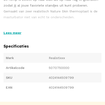
zodat jij al jouw favoriete standjes uit kunt proberen.
Gemaakt van zeer realistisch Nature Skin thermoplast is de
masturbator niet van echt te onderscheiden.
Lees meer
Insteekdiepte ca. 11 cm. Gewicht: ca. 12 - 15 kg.
Specificaties
Materiaal: TPR.
Merk
Realistixxx
Artikelcode
5070750000
SKU
4024144509799
EAN
4024144509799