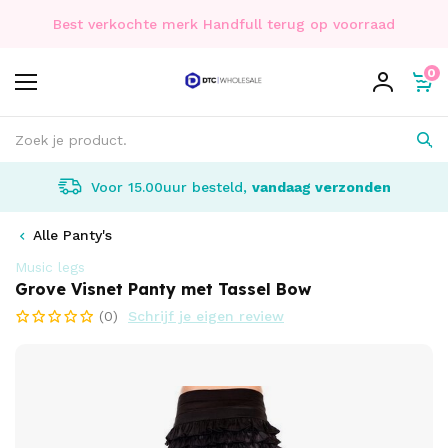
Best verkochte merk Handfull terug op voorraad
0
Voor 15.00uur besteld,
vandaag verzonden
Alle Panty's
Music legs
Grove Visnet Panty met Tassel Bow
(0)
Schrijf je eigen review