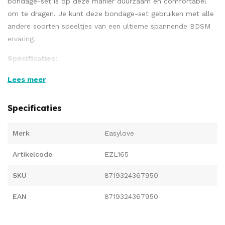
bondage-set is op deze manier duurzaam en comfortabel
om te dragen. Je kunt deze bondage-set gebruiken met alle
andere soorten speeltjes van een ultieme spannende BDSM
ervaring.
Specificaties:
De halsband is verstelbaar van 30 cm tot 53 cm
Lees meer
De enkelboeien van 22,5 tot 34,5 cm
De totale lengte van de ketting is 55 cm
Specificaties
Merk
Easylove
Artikelcode
EZL165
SKU
8719324367950
EAN
8719324367950