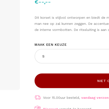
€--,--
Dit korset is stijlvol ontworpen en biedt de 
man nee op zal kunnen zeggen. De accentuer
de interne vormbotten. De ritssluiting is aan
MAAK EEN KEUZE
S
NIET 
Voor 15.00uur besteld,
vandaag verzo
Discreet
verpakt én bezorgd