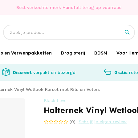
Best verkochte merk Handfull terug op voorraad
jes en Verwenpakketten
Drogisterij
BDSM
Voor He
Discreet
verpakt én bezorgd
Gratis
reto
ternek Vinyl Wetlook Korset met Rits en Veters
Black Level
Halternek Vinyl Wetloo
(0)
Schrijf je eigen review