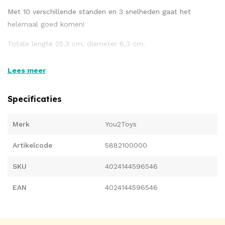
Met 10 verschillende standen en 3 snelheden gaat het
helemaal goed komen!
Totale lengte 25,3 cm, diameter 6,3 cm.
Lees meer
Materiaal: siliconen, ABS. Bestel batterijen apart: 3 x AA.
Specificaties
Merk
You2Toys
Artikelcode
5882100000
SKU
4024144596546
EAN
4024144596546