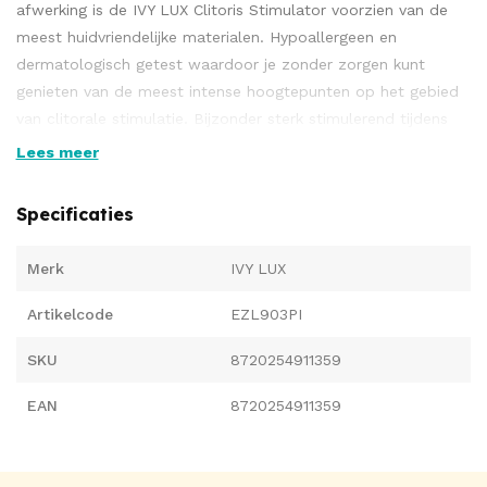
afwerking is de IVY LUX Clitoris Stimulator voorzien van de
meest huidvriendelijke materialen. Hypoallergeen en
dermatologisch getest waardoor je zonder zorgen kunt
genieten van de meest intense hoogtepunten op het gebied
van clitorale stimulatie. Bijzonder sterk stimulerend tijdens
gebruik voor thuis en onderweg is de nieuwe IVY LUX Clitoris
Lees meer
stimulator jouw ideale (reis)buddy!
Belangrijkste eigenschappen
Specificaties
en functionaliteit
Merk
IVY LUX
Hypoallergeen en dermatologisch getest
Artikelcode
EZL903PI
2 jaar garantie en service
Zijdezacht en waterdicht ontwerp
SKU
8720254911359
1xAAA Batterij, inclusief
EAN
Krachtige motor
8720254911359
Eenvoudige bediening
Nederlands ontwerp met EU certificering