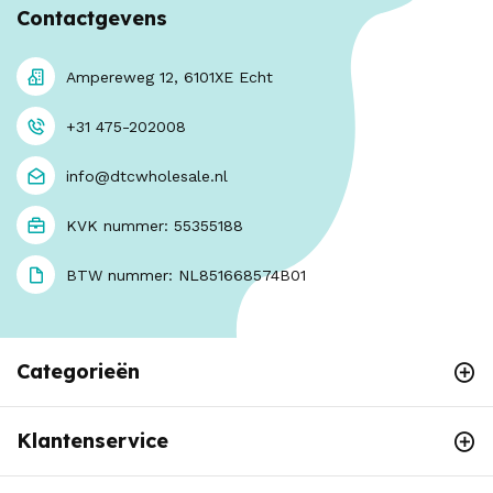
Contactgevens
Gewicht: 95 gram
Materiaal: ABS en siliconen
Bijzonder Krachtig, ergonomisch afgewerkt
Ampereweg 12, 6101XE Echt
Eenvoudig One Touch bediening
+31 475-202008
info@dtcwholesale.nl
KVK nummer: 55355188
BTW nummer: NL851668574B01
Categorieën
Klantenservice