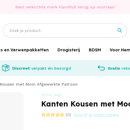
Best verkochte merk Handfull terug op voorraad
jes en Verwenpakketten
Drogisterij
BDSM
Voor He
Discreet
verpakt én bezorgd
Gratis
reto
 Kousen met Mooi Afgewerkte Patroon
Music legs
Kanten Kousen met Moo
(0)
Schrijf je eigen review