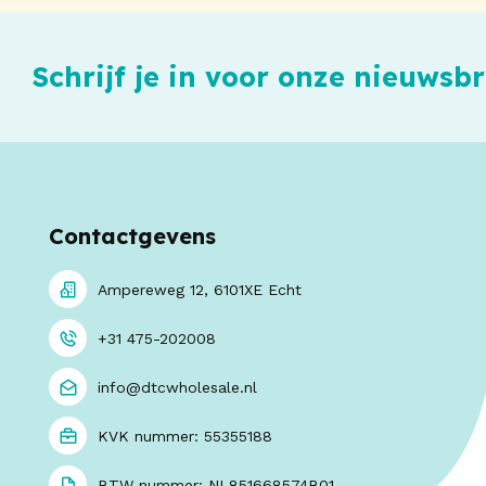
Schrijf je in voor onze nieuwsbr
Contactgevens
Ampereweg 12, 6101XE Echt
+31 475-202008
info@dtcwholesale.nl
KVK nummer: 55355188
BTW nummer: NL851668574B01