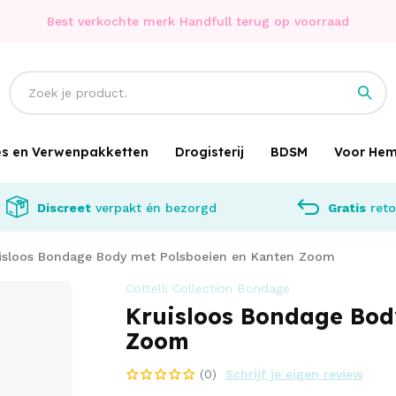
Best verkochte merk Handfull terug op voorraad
jes en Verwenpakketten
Drogisterij
BDSM
Voor He
Discreet
verpakt én bezorgd
Gratis
reto
isloos Bondage Body met Polsboeien en Kanten Zoom
Cottelli Collection Bondage
Kruisloos Bondage Bod
Zoom
(0)
Schrijf je eigen review