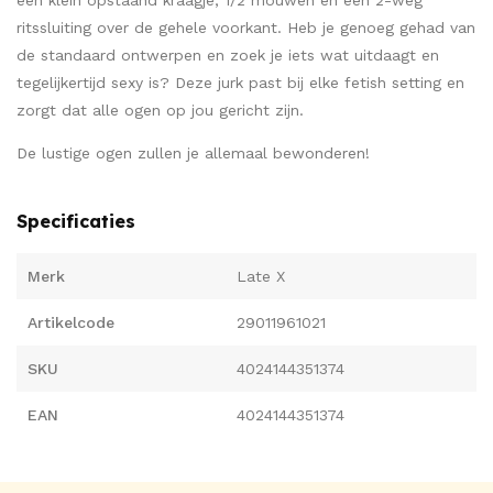
een klein opstaand kraagje, 1/2 mouwen en een 2-weg
ritssluiting over de gehele voorkant. Heb je genoeg gehad van
de standaard ontwerpen en zoek je iets wat uitdaagt en
tegelijkertijd sexy is? Deze jurk past bij elke fetish setting en
zorgt dat alle ogen op jou gericht zijn.
De lustige ogen zullen je allemaal bewonderen!
Specificaties
Merk
Late X
Artikelcode
29011961021
SKU
4024144351374
EAN
4024144351374