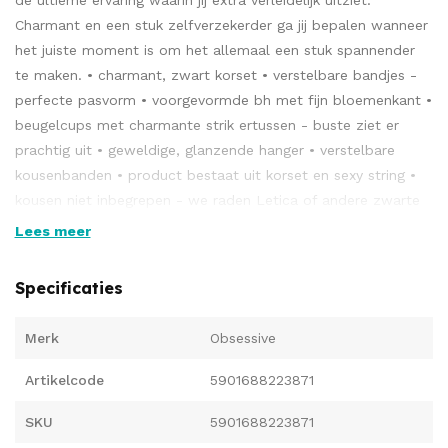
de ultieme ervaring waarin jij extra verleidelijk uitziet.
Charmant en een stuk zelfverzekerder ga jij bepalen wanneer
het juiste moment is om het allemaal een stuk spannender
te maken. • charmant, zwart korset • verstelbare bandjes -
perfecte pasvorm • voorgevormde bh met fijn bloemenkant •
beugelcups met charmante strik ertussen - buste ziet er
prachtig uit • geweldige, glanzende hanger • verstelbare
kousenbanden • product bestaat uit korset en sexy string •
kousen niet inbegrepen - we raden Letica of andere zwarte
kousen aan • zeer mooie en elastische Multistretch- stof
Lees meer
(90% polyamide, 10% elastaan)
Specificaties
Merk
Obsessive
Artikelcode
5901688223871
SKU
5901688223871