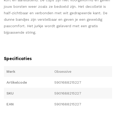
kort en aansluitend. De cups zijn niet voorgevormd en geven
jouw borsten weer zoals ze bedoeld zijn. Het decolleté is
half-zichtbaar en verbonden met wit gedrapeerde kant. De
dunne bandjes zijn verstelbaar en geven je een geweldig
pascomfort. Het jurkje wordt geleverd met een gratis
bijpassende string.
Specificaties
Merk
Obsessive
Artikelcode
5901688215227
SKU
5901688215227
EAN
5901688215227