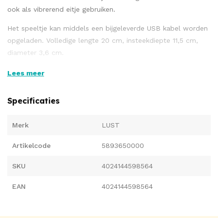
ook als vibrerend eitje gebruiken.
Het speeltje kan middels een bijgeleverde USB kabel worden
opgeladen. Volledige lengte 20 cm, insteekdiepte 11,5 cm,
diameter 3,6 cm.
Materiaal: siliconen met een
Lees meer
Polyurethaanancoating. Knoopcelbatterijen voor de
afstandsbediening zijn inbegrepen.
Specificaties
Merk
LUST
Verkrijgbaar in de kleuren roze en zwart.
Artikelcode
5893650000
SKU
4024144598564
EAN
4024144598564