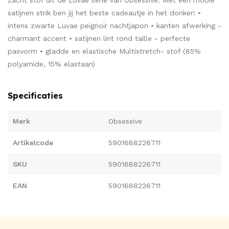
zacht stof uit de Luvae serie van Obsessive. Met een mooie
satijnen strik ben jij het beste cadeautje in het donker! •
intens zwarte Luvae peignoir nachtjapon • kanten afwerking -
charmant accent • satijnen lint rond taille - perfecte
pasvorm • gladde en elastische Multistretch- stof (85%
polyamide, 15% elastaan)
Specificaties
Merk
Obsessive
Artikelcode
5901688226711
SKU
5901688226711
EAN
5901688226711