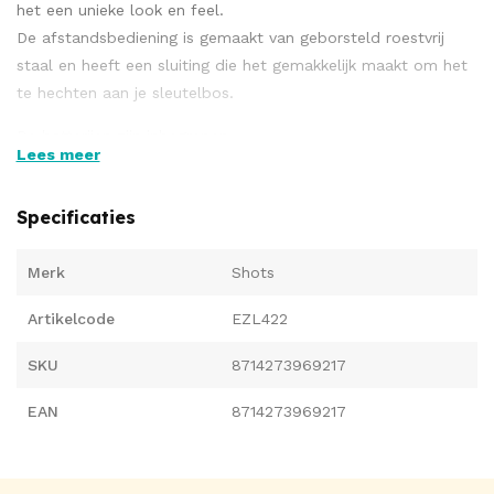
het een unieke look en feel.
De afstandsbediening is gemaakt van geborsteld roestvrij
staal en heeft een sluiting die het gemakkelijk maakt om het
te hechten aan je sleutelbos.
De batterijen zijn inbegrepen.
Lees meer
Tip: Geef de afstandsbediening aan uw partner en geniet.
Specificaties
Merk
Shots
Artikelcode
EZL422
SKU
8714273969217
EAN
8714273969217