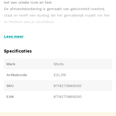
het een unieke look en feel.
De afstandsbediening is gemaakt van geborsteld roestvrij
staal en heeft een sluiting die het gemakkelijk maakt om het
te hechten aan je sleutelbos.
De batterijen zijn inbegrepen.
Lees meer
Tip: Geef de afstandsbediening aan uw partner en geniet.
Specificaties
Merk
Shots
Artikelcode
EZL315
SKU
8714273969200
EAN
8714273969200