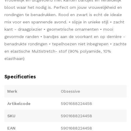
Vrouwelijk en uitgevoerd met kanten bandjes en verleidelijk
bloot waar het nodig is. Perfect om jouw vrouwelijkheid en
rondingen te benadrukken. Rood en zwart is echt de ideale
mix voor een spannende avond. • slipje in unieke stijl • zacht
kant - draagplezier • geometrische ornamenten • mooi
gevormde randen • bandjes aan de voorkant en op derrière -
benadrukte rondingen • tepelhoezen niet inbegrepen • zachte
en elastische Multistretch- stof (90% polyamide, 10%
elasthaan)
Specificaties
Merk
Obsessive
Artikelcode
5901688224458
SKU
5901688224458
EAN
5901688224458