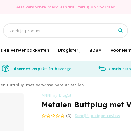
Best verkochte merk Handfull terug op voorraad
jes en Verwenpakketten
Drogisterij
BDSM
Voor He
Discreet
verpakt én bezorgd
Gratis
reto
en Buttplug met Verwisselbare Kristallen
ANNI by Diogol
Metalen Buttplug met V
(0)
Schrijf je eigen review