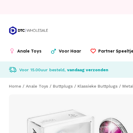
Anale Toys
Voor Haar
Partner Speelt
Voor 15.00uur besteld,
vandaag verzonden
Home
/
Anale Toys
/
Buttplugs
/
Klassieke Buttplugs
/
Metal