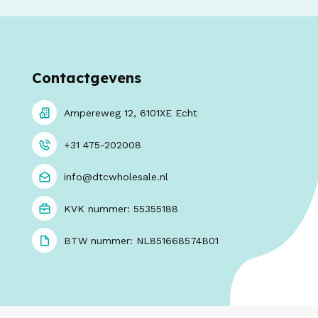
Contactgevens
Ampereweg 12, 6101XE Echt
+31 475-202008
info@dtcwholesale.nl
KVK nummer: 55355188
BTW nummer: NL851668574B01