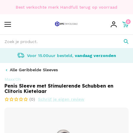
Best verkochte merk Handfull terug op voorraad
0
Voor 15.00uur besteld,
vandaag verzonden
Alle Geribbelde Sleeves
Maxx'Oh
Penis Sleeve met Stimulerende Schubben en
Clitoris Kietelaar
(0)
Schrijf je eigen review