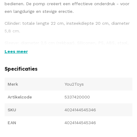
bedienen. De pomp creëert een effectieve onderdruk - voor
een langdurige en stevige erectie.
Cilinder: totale lengte 22 cm, insteekdiepte 20 cm, diameter
5,8 cm.
Sleeve: diameter 2,5 cm (rekbaar). Siliconen, PS, ABS, staal,
ijzer, koper, POM.
Lees meer
Specificaties
Merk
You2Toys
Artikelcode
5337420000
SKU
4024144545346
EAN
4024144545346