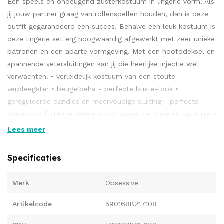
Een speels en ondeugend zusterkostuum in lingerie vorm. Als
jij jouw partner graag van rollenspellen houden, dan is deze
outfit gegarandeerd een succes. Behalve een leuk kostuum is
deze lingerie set erg hoogwaardig afgewerkt met zeer unieke
patronen en een aparte vormgeving. Met een hoofddeksel en
spannende vetersluitingen kan jij die heerlijke injectie wel
verwachten. • verleidelijk kostuum van een stoute
verpleegster • beugelbeha - perfecte buste-look •
gereguleerde bandjes en meervoudige sluiting - perfecte
pasvorm • flirterige vetersluiting tussen de cups en op slipje •
afneembare en verstelbare jarretelbanden • extra versieringen
Lees meer
- subtiele satijnen strikjes • product omvat beugelbeha,
hoofdband, slipje met jarretels • kousen niet inbegrepen •
Specificaties
mooie en elastische stof (94% polyamide, 6% elasthaan)
Merk
Obsessive
Artikelcode
5901688217108