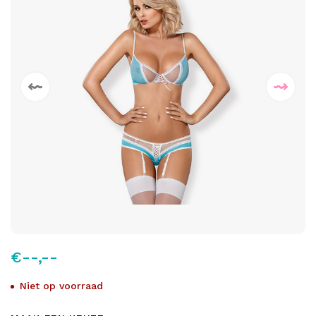
€--,--
Niet op voorraad