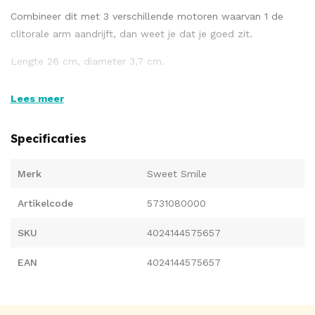
Combineer dit met 3 verschillende motoren waarvan 1 de
clitorale arm aandrijft, dan weet je dat je goed zit.
Lengte 26 cm, diameter 3,7 cm.
Lees meer
Materiaal: siliconen, ABS. (Bestel batterijen apart: 3 x AA).
Specificaties
Merk
Sweet Smile
Artikelcode
5731080000
SKU
4024144575657
EAN
4024144575657