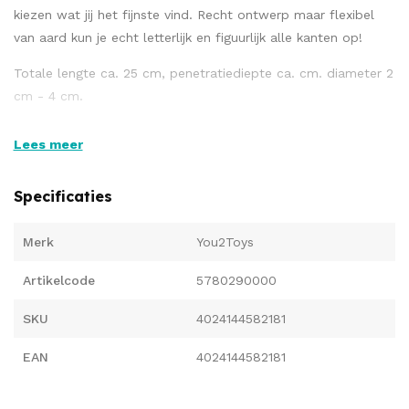
kiezen wat jij het fijnste vind. Recht ontwerp maar flexibel
van aard kun je echt letterlijk en figuurlijk alle kanten op!
Totale lengte ca. 25 cm, penetratiediepte ca. cm. diameter 2
cm - 4 cm.
Lees meer
Materiaal: siliconen, ABS. (Bestel batterijen apart: 3 x Micro /
AAA).
Specificaties
Merk
You2Toys
Artikelcode
5780290000
SKU
4024144582181
EAN
4024144582181