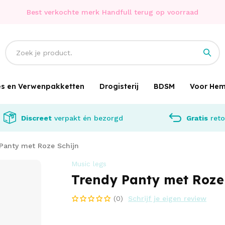
Best verkochte merk Handfull terug op voorraad
jes en Verwenpakketten
Drogisterij
BDSM
Voor He
Discreet
verpakt én bezorgd
Gratis
reto
Panty met Roze Schijn
Music legs
Trendy Panty met Roze
(0)
Schrijf je eigen review