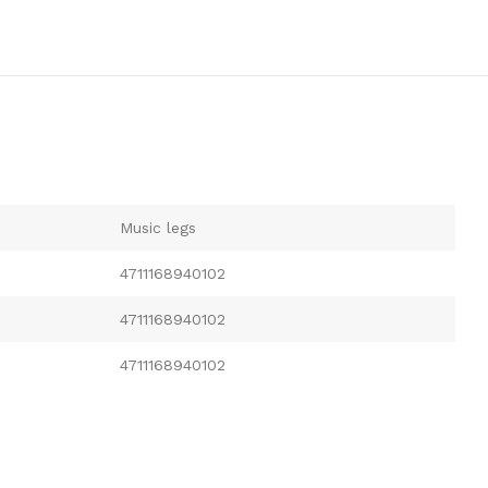
Music legs
4711168940102
4711168940102
4711168940102