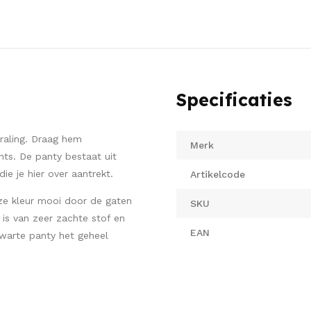
Specificaties
traling. Draag hem
Merk
nts. De panty bestaat uit
e je hier over aantrekt.
Artikelcode
ze kleur mooi door de gaten
SKU
 is van zeer zachte stof en
EAN
 zwarte panty het geheel